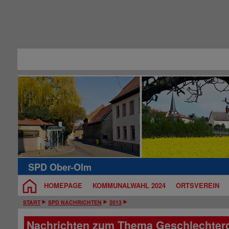
SPD Ober-Olm
HOMEPAGE
KOMMUNALWAHL 2024
ORTSVEREIN
START
SPD NACHRICHTEN
2013
Nachrichten zum Thema
Geschlechterg